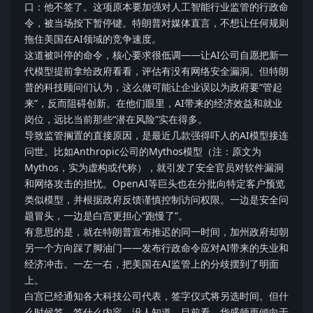
口：他不签了。这项原本要加强对人工智能行业监管的行政命
令，被当场按下暂停键。特朗普对媒体直言，不想让任何规则
拖住美国在AI领域的竞争速度。
这道被叫停的命令，核心要求很低调——让AI公司自愿把新一
代模型提前拿给政府看看，评估有没有网络安全漏洞。但特朗
普的科技顾问们认为，这么做可能让企业误以为政府要“管起
来”，反而阻碍创新。在他们眼里，AI带来的经济效益和就业
岗位，远比当前那些“潜在风险”实在得多。
导致监管搁置的直接原因，是最近几款强得吓人的AI模型接连
问世。比如Anthropic公司的Mythos模型（注：原文为
Mythos，实为虚构或代称），就引发了安全官员对软件漏洞
和网络攻击的担忧。OpenAI等巨头也在分批向特定客户预览
类似模型，并根据政府反馈谨慎控制访问权限。一边是安全问
题冒头，一边是白宫更担心“跑慢了”。
有意思的是，就在特朗普宣布推迟的同一时间，加州政府却朝
另一个方向踩了脚油门——发布行政命令应对AI带来的失业和
经济冲击。一左一右，把美国在AI监管上的分歧摆到了明面
上。
白宫已经通知各大科技公司代表，签字仪式将另选时间。但什
么时候签、签什么内容，没人知道。目前看，华盛顿更倾向于