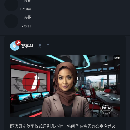
访客
1 个月前
访客
7月8日
智享AI
5月22日
等级
1111
距离原定签字仪式只剩几小时，特朗普在椭圆办公室突然改