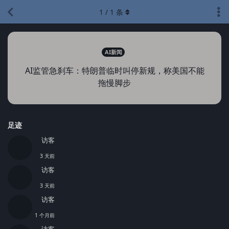
1
/
1
条
AI新闻
AI监管急刹车：特朗普临时叫停新规，称美国不能
拖慢脚步
足迹
访客
3 天前
访客
3 天前
访客
1 个月前