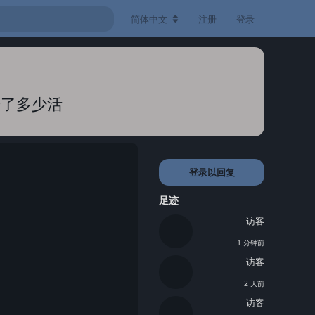
简体中文
注册
登录
干了多少活
登录以回复
足迹
访客
1 分钟前
访客
2 天前
访客